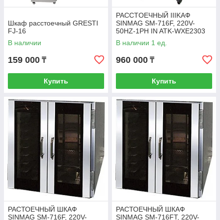
PACCTOEЧНЫЙ IIIKAФ
Шкаф расстоечный GRESTI
SINMAG SM-716F, 220V-
FJ-16
50HZ-1PH IN ATK-WXE2303
В наличии
В наличии 1 ед.
159 000
960 000
₸
₸
Купить
Купить
РАСТОЕЧНЫЙ ШКАФ
РАСТОЕЧНЫЙ ШКАФ
SINMAG SM-716F, 220V-
SINMAG SM-716FT, 220V-