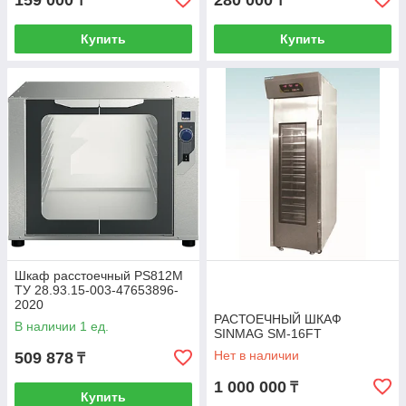
159 000
280 000
₸
₸
Купить
Купить
Шкаф расстоечный PS812M
ТУ 28.93.15-003-47653896-
2020
РАСТОЕЧНЫЙ ШКАФ
В наличии 1 ед.
SINMAG SM-16FT
Нет в наличии
509 878
₸
1 000 000
₸
Купить