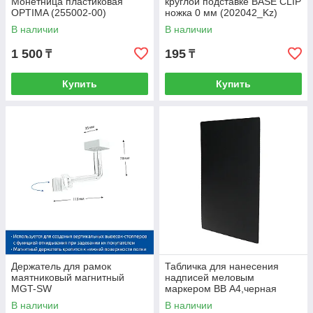
Монетница пластиковая
круглой подставке BASE CLIP
OPTIMA (255002-00)
ножка 0 мм (202042_Kz)
В наличии
В наличии
1 500
195
₸
₸
Купить
Купить
Держатель для рамок
Табличка для нанесения
маятниковый магнитный
надписей меловым
MGT-SW
маркером ВВ А4,черная
В наличии
В наличии