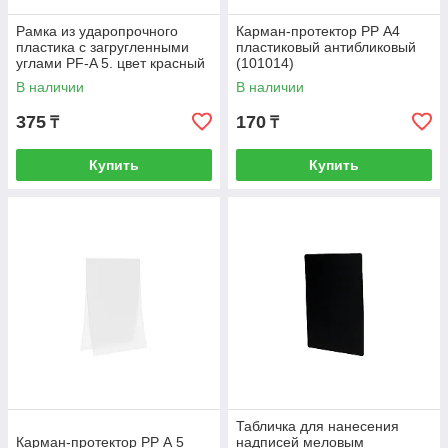
Рамка из ударопрочного
Карман-протектор РР А4
пластика с загругленными
пластиковый антибликовый
углами PF-A 5. цвет красный
(101014)
В наличии
В наличии
375
170
₸
₸
Купить
Купить
Табличка для нанесения
Карман-протектор РР А 5
надписей меловым