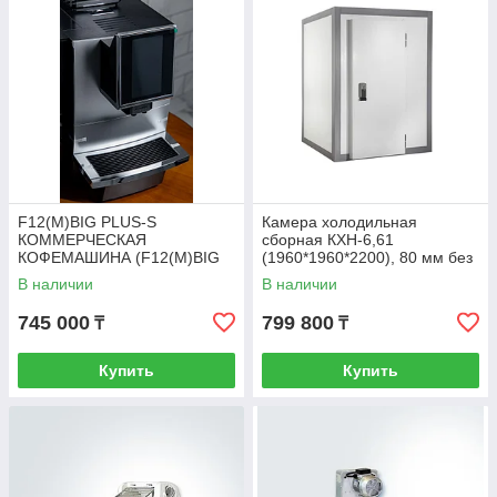
F12(M)BIG PLUS-S
Камера холодильная
КОММЕРЧЕСКАЯ
сборная КХН-6,61
КОФЕМАШИНА (F12(M)BIG
(1960*1960*2200), 80 мм без
PLUS-S COMMERCIAL
моноблока
В наличии
В наличии
COFFEE MACHINE)
745 000
799 800
₸
₸
Купить
Купить