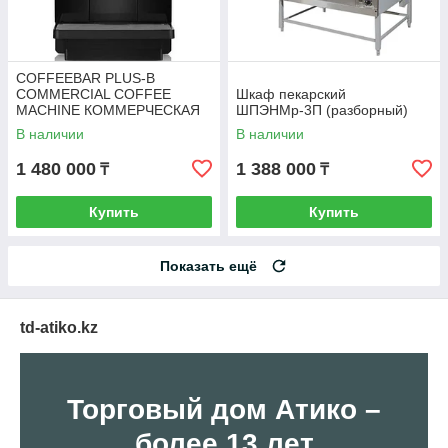
COFFEEBAR PLUS-B
COMMERCIAL COFFEE
Шкаф пекарский
MACHINE КОММЕРЧЕСКАЯ
ШПЭНМр-3П (разборный)
КОФЕМАШИНА COFFEEBAR
В наличии
В наличии
PLUS-B
1 480 000
1 388 000
₸
₸
Купить
Купить
Показать ещё
td-atiko.kz
Торговый дом Атико –
более 13 лет