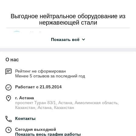
Выгодное нейтральное оборудование из
нержавеющей стали
Устойчивость к коррозии даже при постоянном
контакте с водой и моющими средствами.
Показать всё
Легкость в уходе, очистке и дезинфекции,
О нас
поддержание высокого уровня гигиены.
Рейтинг не сформирован
Не вступает в химические реакции с
Менее 5 отзывов за последний год
продуктами питания, сохраняя их вкус и
Работает с 21.05.2014
качество.
г. Астана
Отвечает строгим требованиям гигиенических
проспект Туран 83/1, Астана, Акмолинская область,
стандартов, что важно для сферы питания.
Казахстан, Астана, Казахстан
Контакты
Выдерживает механические удары, высокие
температуры и частое использование.
Сегодня выходной
Показать весь график работы