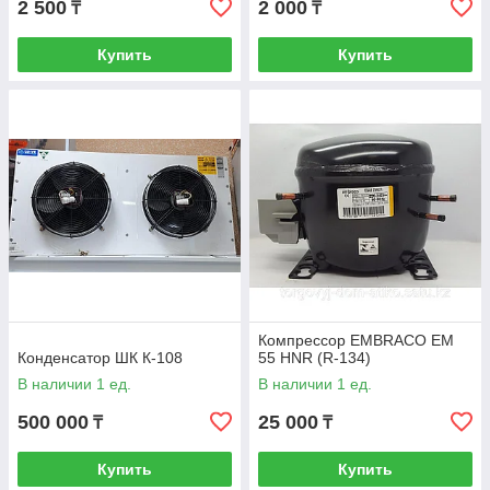
2 500
2 000
₸
₸
Купить
Купить
Компрессор EMBRАСO EM
Конденсатор ШК К-108
55 HNR (R-134)
В наличии 1 ед.
В наличии 1 ед.
500 000
25 000
₸
₸
Купить
Купить