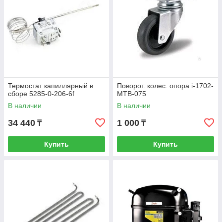
Термостат капиллярный в
Поворот. колес. опора i-1702-
сборе 5285-0-206-6f
MTB-075
В наличии
В наличии
34 440
1 000
₸
₸
Купить
Купить