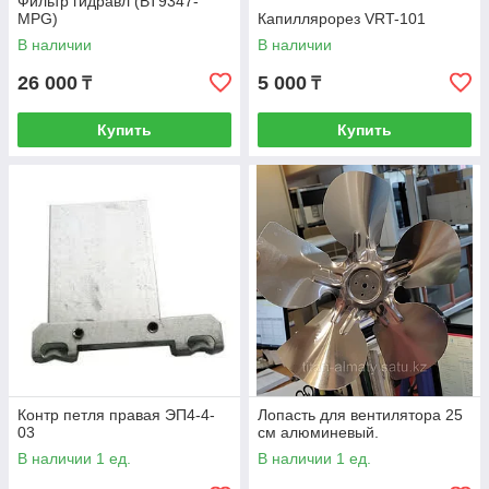
Фильтр гидравл (ВТ9347-
MPG)
Капиллярорез VRT-101
В наличии
В наличии
26 000
5 000
₸
₸
Купить
Купить
Контр петля правая ЭП4-4-
Лопасть для вентилятора 25
03
см алюминевый.
В наличии 1 ед.
В наличии 1 ед.