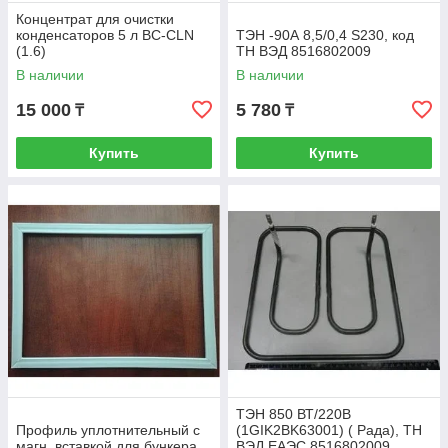
Концентрат для очистки
конденсаторов 5 л BC-CLN
ТЭН -90А 8,5/0,4 S230, код
(1.6)
ТН ВЭД 8516802009
В наличии
В наличии
15 000
5 780
₸
₸
Купить
Купить
ТЭН 850 ВТ/220В
Профиль уплотнительный с
(1GIK2BK63001) ( Рада), ТН
магн. вставкой для бункера
ВЭД ЕАЭС 8516802009