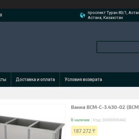
проспект Туран 83/1, Аста
88
Астана, Казахстан
кты
Доставка и оплата
Условия возврата
Ванна ВСМ-С-3.430-02 (ВСМ
В наличии
Код:
20000009442
187 272 ₸