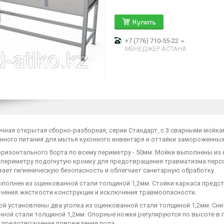
Купить
+7 (776) 710-55-22
МЕНЕДЖЕР АСТАНА
ечная открытая сборно-разборная, серии Стандарт, с 3 сварными мойка
ного питания для мытья кухонного инвентаря и оттайки замороженных 
ризонтального борта по всему периметру - 50мм. Мойки выполнены из 
 периметру подогнутую кромку для предотвращения травматизма персо
ает гигиеническую безопасность и облегчает санитарную обработку.
ыполнен из оцинкованной стали толщиной 1,2мм. Стойки каркаса пред
ичения жесткости конструкции и исключения травмоопасности.
ой установлены два уголка из оцинкованной стали толщиной 1,2мм. Сн
нной стали толщиной 1,2мм. Опорные ножки регулируются по высоте в
я предотвращения повреждения пола.