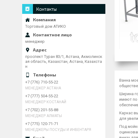
Контакты
Торговый дом АТИКО
менеджер
проспект Туран 83/1, Астана, Акмолинск
ая область, Казахстан, Астана, Казахста
н
Ванна мо
+7 (776) 710-55-22
обществен
МЕНЕДЖЕР АСТАНА
Ширина го
+7 (777) 504-55-22
имеют по
МЕНЕДЖЕР КОСТАНАЙ
обеспечив
+7 (702) 201-55-88
Каркас в
МЕНЕДЖЕР АЛМАТЫ
для увел
+7 (775) 120-71-71
Под мойк
МЕНЕДЖЕРЫ ПОСУДЫ И ИНВЕНТАРЯ
оцинкова
внизу дл