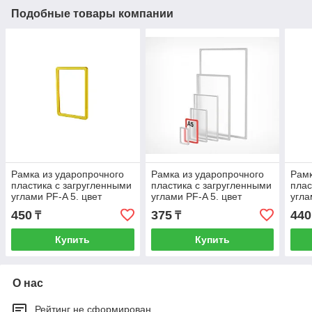
Подобные товары компании
Рамка из ударопрочного
Рамка из ударопрочного
Рамк
пластика с загругленными
пластика с загругленными
плас
углами PF-A 5. цвет
углами PF-A 5. цвет
угла
желтый
красный
черн
450
375
440
₸
₸
Купить
Купить
О нас
Рейтинг не сформирован