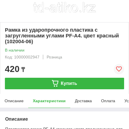
Рамка из ударопрочного пластика с
загругленными углами PF-A4. цвет красный
(102004-06)
В наличии
Код: 10000002947
Розница
420
₸
Купить
Описание
Характеристики
Доставка
Оплата
Ус
Описание
Пластиковая рамка PF-A4 красного цвета предназначена для