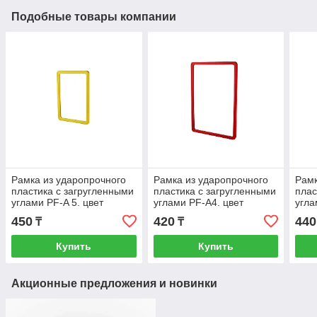
Подобные товары компании
Рамка из ударопрочного
Рамка из ударопрочного
Рамк
пластика с загругленными
пластика с загругленными
плас
углами PF-A 5. цвет
углами PF-A4. цвет
угла
желтый
красный (102004-06)
черн
450
420
440
₸
₸
Купить
Купить
Акционные предложения и новинки