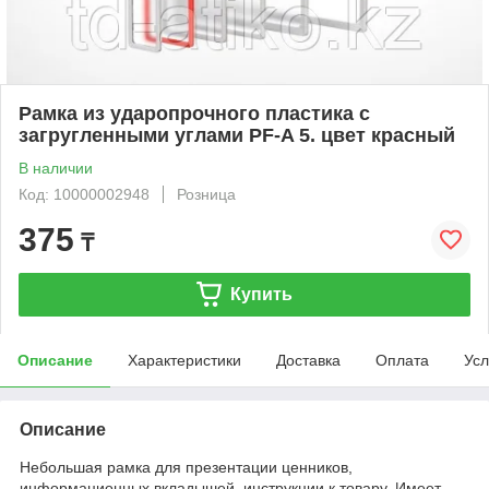
Рамка из ударопрочного пластика с
загругленными углами PF-A 5. цвет красный
В наличии
Код: 10000002948
Розница
375
₸
Купить
Описание
Характеристики
Доставка
Оплата
Усл
Описание
Небольшая рамка для презентации ценников,
информационных вкладышей, инструкции к товару. Имеет