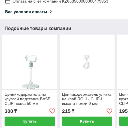
Оплата на счет компании KZ868560000000479953
Все условия оплаты
Подобные товары компании
Ценникодержатель на
Ценникодержатель улитка
Ценн
круглой подставке BASE
на край ROLL- CLIP-L
круг
CLIP ножка 50 мм
высота ножки 0 мм
CLIP
(202043)
(112071)
черн
300
215
195
₸
₸
Купить
Купить