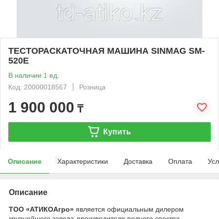
ТЕСТОРАСКАТОЧНАЯ МАШИНА SINMAG SM-
520E
В наличии 1 ед.
Код: 20000018567
Розница
1 900 000
₸
Купить
Описание
Характеристики
Доставка
Оплата
Усл
Описание
ТОО «АТИКОАгро»
является официальным дилером
крупнейшего завода-производителя полного спектра