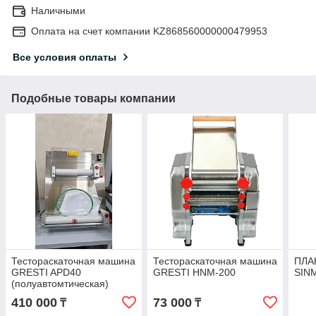
Наличными
Оплата на счет компании KZ868560000000479953
Все условия оплаты
Подобные товары компании
Тестораскаточная машина
Тестораскаточная машина
ПЛА
GRESTI APD40
GRESTI HNM-200
SIN
(полуавтомтическая)
410 000
73 000
₸
₸