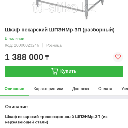
Шкаф пекарский ШПЭНМр-3П (разборный)
В наличии
Код: 20000023246
Розница
1 388 000
₸
Купить
Описание
Характеристики
Доставка
Оплата
Усл
Описание
Шкаф пекарский трехсекционный ШПЭНМр-3П (из
нержавеющей стали)