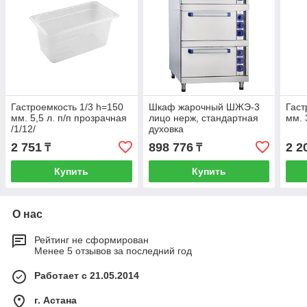
Гастроемкость 1/3 h=150
Шкаф жарочный ШЖЭ-3
Гаст
мм. 5,5 л. п/п прозрачная
лицо нерж, стандартная
мм. 
/1/12/
духовка
2 751
898 776
2 2
₸
₸
Купить
Купить
О нас
Рейтинг не сформирован
Менее 5 отзывов за последний год
Работает с 21.05.2014
г. Астана