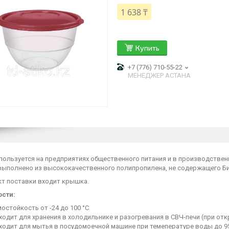
1 638 ₸
Купить
+7 (776) 710-55-22
МЕНЕДЖЕР АСТАНА
пользуется на предприятиях общественного питания и в производствен
выполнено из высококачественного полипропилена, не содержащего Б
кт поставки входит крышка.
сти:
остойкость от -24 до 100 °С
ходит для хранения в холодильнике и разогревания в СВЧ-печи (при от
ходит для мытья в посудомоечной машине при темепературе воды до 95