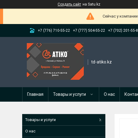
Создать сайт
на Satu.kz
Сейчас у компании
+7 (776) 710-55-22
+7 (777) 504-55-22
+7 (702) 201-55-
td-atiko.kz
Главная
Товары и услуги
О нас
Конта
Товары и услуги
О нас