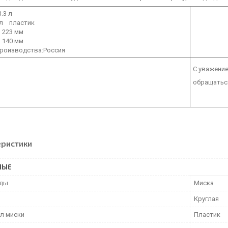
.3 л
л пластик
223 мм
140 мм
производства:Россия
С уважени
обращаться
еристики
НЫЕ
уды
Миска
Круглая
л миски
Пластик