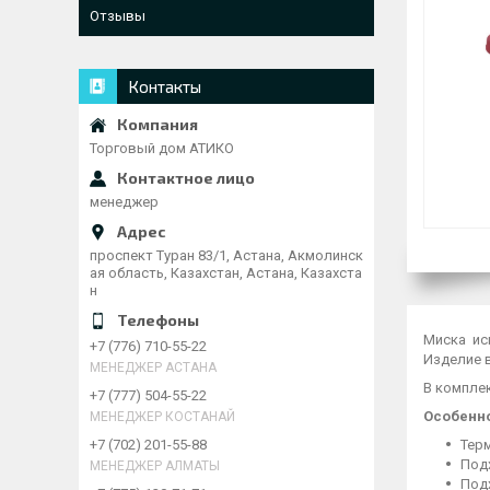
Отзывы
Контакты
Торговый дом АТИКО
менеджер
проспект Туран 83/1, Астана, Акмолинск
ая область, Казахстан, Астана, Казахста
н
Миска ис
+7 (776) 710-55-22
Изделие 
МЕНЕДЖЕР АСТАНА
В компле
+7 (777) 504-55-22
Особенно
МЕНЕДЖЕР КОСТАНАЙ
Терм
+7 (702) 201-55-88
Под
МЕНЕДЖЕР АЛМАТЫ
Под