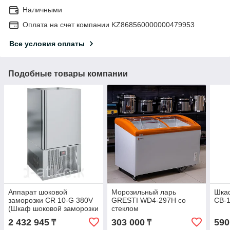
Наличными
Оплата на счет компании KZ868560000000479953
Все условия оплаты
Подобные товары компании
Аппарат шоковой
Морозильный ларь
Шка
заморозки CR 10-G 380V
GRESTI WD4-297H со
СВ-1
(Шкаф шоковой заморозки
стеклом
CR 10-G)
2 432 945
303 000
590
₸
₸