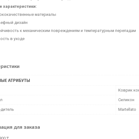
 характеристики:
ококачественные материалы
ьефный дизайн
ойчивость к механическим повреждениям и температурным перепадам
ость в уходе
еристики
НЫЕ АТРИБУТЫ
Коврик ко
ал
Силикон
дитель
Martellato
ация для заказа
800 ₸