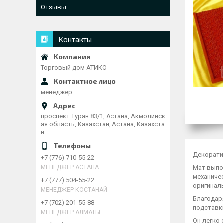
Отзывы
Контакты
Торговый дом АТИКО
менеджер
проспект Туран 83/1, Астана, Акмолинск
ая область, Казахстан, Астана, Казахста
н
Декоратив
+7 (776) 710-55-22
Мат выпо
МЕНЕДЖЕР АСТАНА
механиче
+7 (777) 504-55-22
оригиналь
МЕНЕДЖЕР КОСТАНАЙ
Благодар
+7 (702) 201-55-88
подставк
МЕНЕДЖЕР АЛМАТЫ
Он легко 