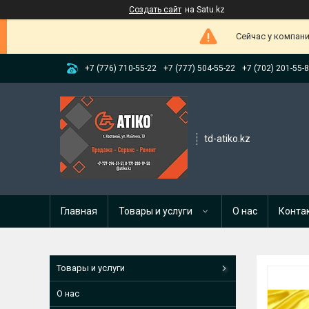
Создать сайт
на Satu.kz
Сейчас у компани
+7 (776) 710-55-22
+7 (777) 504-55-22
+7 (702) 201-55-
td-atiko.kz
Главная
Товары и услуги
О нас
Конта
Товары и услуги
О нас