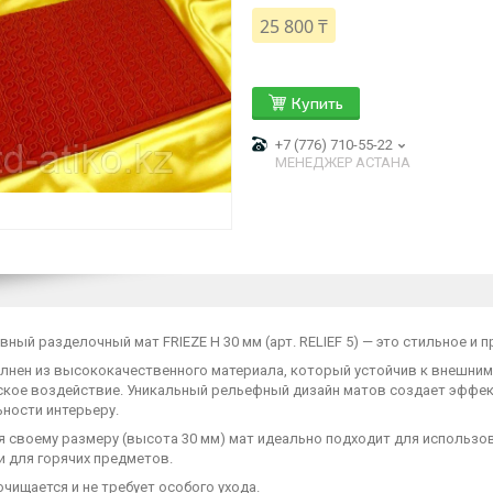
25 800 ₸
Купить
+7 (776) 710-55-22
МЕНЕДЖЕР АСТАНА
ный разделочный мат FRIEZE H 30 мм (арт. RELIEF 5) — это стильное и 
лнен из высококачественного материала, который устойчив к внешним 
ское воздействие. Уникальный рельефный дизайн матов создает эффект
ности интерьеру.
я своему размеру (высота 30 мм) мат идеально подходит для использо
и для горячих предметов.
очищается и не требует особого ухода.