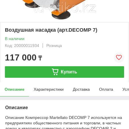
Воздушная насадка (арт.DECOMP 7)
В наличии
Код: 20000011934
Розница
117 000
₸
Купить
Описание
Характеристики
Доставка
Оплата
Усл
Описание
Описание Компрессор Martellato DECOMP 7 используется на
предприятиях общественного питания и торговли, в частных
домах и квартирах совместно с аэрографом DECOAIR 2 и