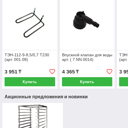
ТЭН-112-9-8,5/0,7 Т230
Впускной клапан для воды
ТЭН 
(арт. 001.08)
арт. ( 7.NN.0014)
(арт
3 951
4 365
3 9
₸
₸
Купить
Купить
Акционные предложения и новинки