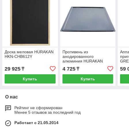
Доска меловая HURAKAN
Противень из
Аппа
HKN-CHB612Y
анодированного
приг
алюминия HURAKAN
GRE
450X300 (для печей HKN-
29 925
4 725
59 
₸
₸
XFT133 и HKN-XFT133L)
Купить
Купить
О нас
Рейтинг не сформирован
Менее 5 отзывов за последний год
Работает с 21.05.2014