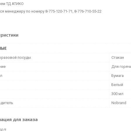
ием ТД АТИКО
я менеджеру по номеру 8-775-120-71-71, 8-776-710-55-22
еристики
НЫЕ
оразовой посуды
Стакан
ние
Для горяч
ал
Бумага
Белый
300 мл
дитель
Nobrand
ация для заказа
50 ₸