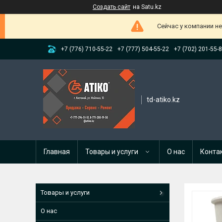
Создать сайт
на Satu.kz
Сейчас у компании н
+7 (776) 710-55-22
+7 (777) 504-55-22
+7 (702) 201-55-
td-atiko.kz
Главная
Товары и услуги
О нас
Конта
Товары и услуги
О нас