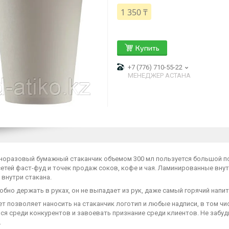
1 350 ₸
Купить
+7 (776) 710-55-22
МЕНЕДЖЕР АСТАНА
норазовый бумажный стаканчик объемом 300 мл пользуется большой п
 сетей фаст-фуд и точек продаж соков, кофе и чая. Ламинированные вн
внутри стакана.
обно держать в руках, он не выпадает из рук, даже самый горячий напи
ет позволяет наносить на стаканчик логотип и любые надписи, в том 
ся среди конкурентов и завоевать признание среди клиентов. Не забу
.