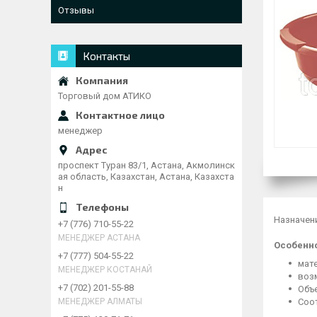
Отзывы
Контакты
Торговый дом АТИКО
менеджер
проспект Туран 83/1, Астана, Акмолинск
ая область, Казахстан, Астана, Казахста
н
Назначени
+7 (776) 710-55-22
МЕНЕДЖЕР АСТАНА
Особенн
+7 (777) 504-55-22
мат
МЕНЕДЖЕР КОСТАНАЙ
воз
+7 (702) 201-55-88
Объе
Соо
МЕНЕДЖЕР АЛМАТЫ