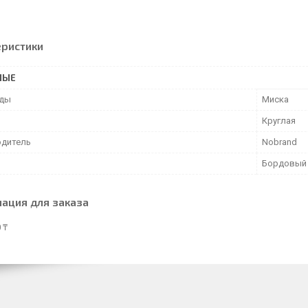
еристики
НЫЕ
уды
Миска
Круглая
дитель
Nobrand
Бордовый
ация для заказа
 ₸