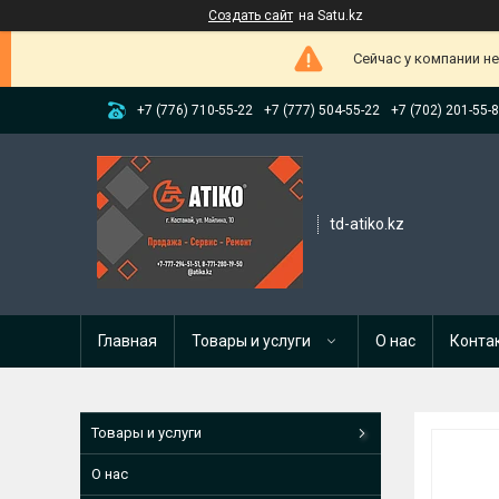
Создать сайт
на Satu.kz
Сейчас у компании н
+7 (776) 710-55-22
+7 (777) 504-55-22
+7 (702) 201-55-
td-atiko.kz
Главная
Товары и услуги
О нас
Конта
Товары и услуги
О нас