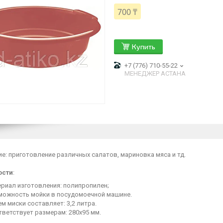
700 ₸
Купить
+7 (776) 710-55-22
МЕНЕДЖЕР АСТАНА
е: приготовление различных салатов, мариновка мяса и тд.
ости
:
ериал изготовления: полипропилен;
можность мойки в посудомоечной машине.
м миски составляет: 3,2 литра.
тветствует размерам: 280х95 мм.