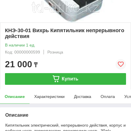
КНЭ-30-01 Вихрь Кипятильник непрерывного
действия
В наличии 1 ед.
Код: 00000000599
Розница
21 000
₸
Купить
Описание
Характеристики
Доставка
Оплата
Усл
Описание
Кипятильник электрический, непрерывного действия, корпус и
рабочая часть-термопластик, производильность 30л/ч-