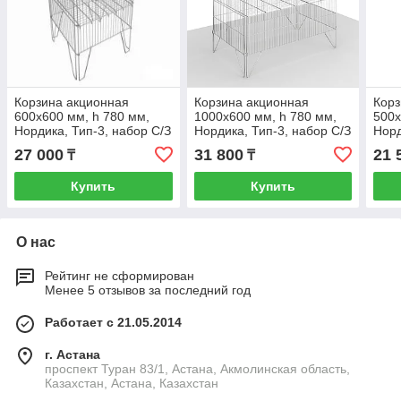
Корзина акционная
Корзина акционная
Корз
600х600 мм, h 780 мм,
1000х600 мм, h 780 мм,
500х
Нордика, Тип-3, набор С/З
Нордика, Тип-3, набор С/З
Норд
(Хром)
(Хром)
(Хро
27 000
31 800
21 
₸
₸
Купить
Купить
О нас
Рейтинг не сформирован
Менее 5 отзывов за последний год
Работает с 21.05.2014
г. Астана
проспект Туран 83/1, Астана, Акмолинская область,
Казахстан, Астана, Казахстан