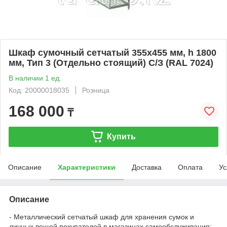
Шкаф сумочный сетчатый 355х455 мм, h 1800
мм, Тип 3 (Отдельно стоящий) С/З (RAL 7024)
В наличии 1 ед.
Код: 20000018035
Розница
168 000
₸
Купить
Описание
Характеристики
Доставка
Оплата
Ус
Описание
- Металлический сетчатый шкаф для хранения сумок и
личных вещей покупателей в магазинах самообслуживания;