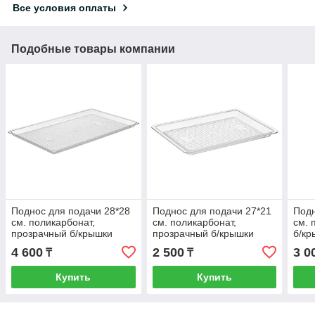
Все условия оплаты
Подобные товары компании
Поднос для подачи 28*28
Поднос для подачи 27*21
Подн
см. поликарбонат,
см. поликарбонат,
см. 
прозрачный б/крышки
прозрачный б/крышки
б/кр
(крышка 76836) GP /1/24/
(крышка 76834) GP /1/24/
GP /
4 600
2 500
3 0
₸
₸
ВЭД:
Купить
Купить