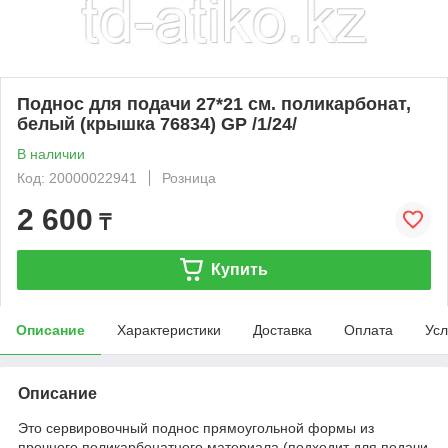
Поднос для подачи 27*21 см. поликарбонат,
белый (крышка 76834) GP /1/24/
В наличии
Код: 20000022941
Розница
2 600
₸
Купить
Описание
Характеристики
Доставка
Оплата
Усл
Описание
Это сервировочный поднос прямоугольной формы из
прочного поликарбонатного материала (подходит для подачи