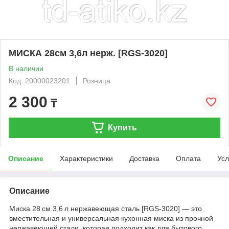
МИСКА 28см 3,6л нерж. [RGS-3020]
В наличии
Код: 20000023201
Розница
2 300
₸
Купить
Описание
Характеристики
Доставка
Оплата
Усл
Описание
Миска 28 см 3,6 л нержавеющая сталь [RGS‑3020] — это
вместительная и универсальная кухонная миска из прочной
нержавеющей стали, которая подходит как для бытового