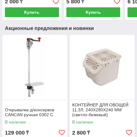
2 000
5 800
6 1
₸
₸
Купить
Купить
Акционные предложения и новинки
КОНТЕЙНЕР ДЛЯ ОВОЩЕЙ
Открывалка д/консервов
11,3Л, 240Х280Х240 ММ
CANCAN ручная 0302 С
(светло-бежевый)
В наличии
В наличии
129 000
2 800
₸
₸