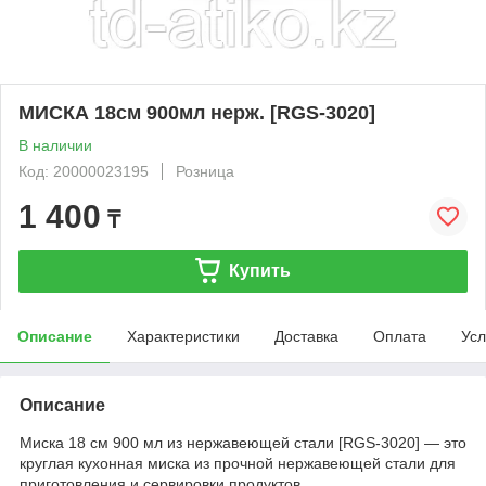
МИСКА 18см 900мл нерж. [RGS-3020]
В наличии
Код: 20000023195
Розница
1 400
₸
Купить
Описание
Характеристики
Доставка
Оплата
Усл
Описание
Миска 18 см 900 мл из нержавеющей стали [RGS-3020] — это
круглая кухонная миска из прочной нержавеющей стали для
приготовления и сервировки продуктов.