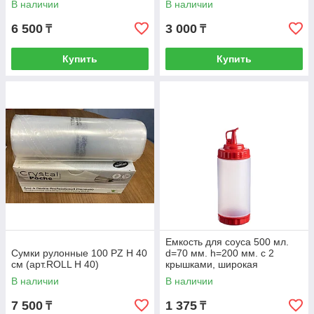
В наличии
В наличии
6 500
3 000
₸
₸
Купить
Купить
Емкость для соуса 500 мл.
Сумки рулонные 100 PZ H 40
d=70 мм. h=200 мм. с 2
см (арт.ROLL H 40)
крышками, широкая
прозрачная, крышки красны
В наличии
В наличии
GP /1/
7 500
1 375
₸
₸