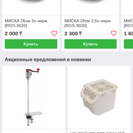
МИСКА 26см 3л нерж.
МИСКА 28см 3,6л нерж.
МИСК
[RGS-3020]
[RGS-3020]
[RGS
2 000
2 300
1 6
₸
₸
Купить
Купить
Акционные предложения и новинки