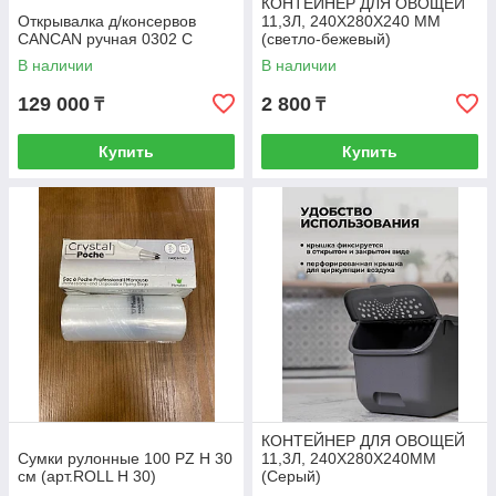
КОНТЕЙНЕР ДЛЯ ОВОЩЕЙ
Открывалка д/консервов
11,3Л, 240Х280Х240 ММ
CANCAN ручная 0302 С
(светло-бежевый)
В наличии
В наличии
129 000
2 800
₸
₸
Купить
Купить
КОНТЕЙНЕР ДЛЯ ОВОЩЕЙ
Сумки рулонные 100 PZ H 30
11,3Л, 240Х280Х240ММ
см (арт.ROLL H 30)
(Серый)