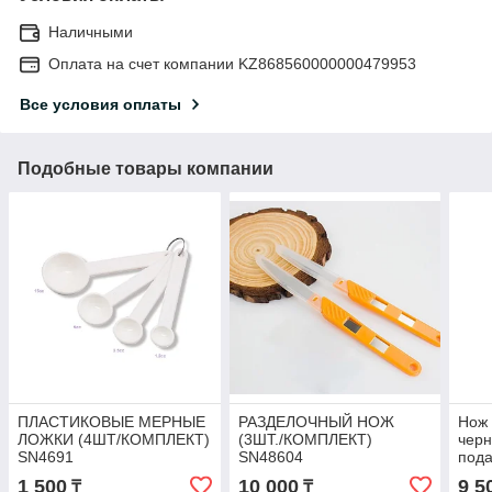
Наличными
Оплата на счет компании KZ868560000000479953
Все условия оплаты
Подобные товары компании
ПЛАСТИКОВЫЕ МЕРНЫЕ
РАЗДЕЛОЧНЫЙ НОЖ
Нож 
ЛОЖКИ (4ШТ/КОМПЛЕКТ)
(3ШТ./КОМПЛЕКТ)
черн
SN4691
SN48604
пода
10/B
1 500
10 000
9 5
₸
₸