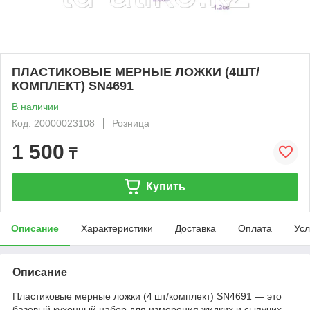
ПЛАСТИКОВЫЕ МЕРНЫЕ ЛОЖКИ (4ШТ/
КОМПЛЕКТ) SN4691
В наличии
Код: 20000023108
Розница
1 500
₸
Купить
Описание
Характеристики
Доставка
Оплата
Усл
Описание
Пластиковые мерные ложки (4 шт/комплект) SN4691 — это
базовый кухонный набор для измерения жидких и сыпучих