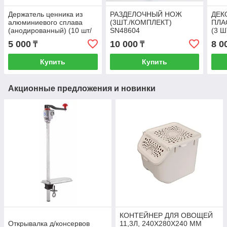
Держатель ценника из
РАЗДЕЛОЧНЫЙ НОЖ
ДЕК
алюминиевого сплава
(3ШТ./КОМПЛЕКТ)
ПЛА
(анодированный) (10 шт/
SN48604
(3 
комплект) (SN85706)
SN4
5 000
10 000
8 0
₸
₸
Купить
Купить
Акционные предложения и новинки
КОНТЕЙНЕР ДЛЯ ОВОЩЕЙ
Открывалка д/консервов
11,3Л, 240Х280Х240 ММ