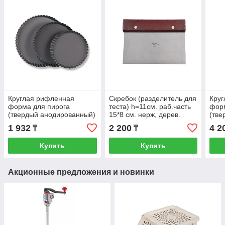
Круглая рифленная
Скребок (разделитель для
Кру
форма для пирога
теста) h=11см. раб.часть
форм
(твердый анодированный)
15*8 см. нерж, дерев.
(тве
(SN5552)
ручка MGsteel /1/12/120/
(SN5
1 932
2 200
4 2
₸
₸
Купить
Купить
Акционные предложения и новинки