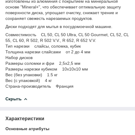
изготовлены из алюминия с покрытием на минеральной
основе "Mineral+", что обеспечивает оптимальную защиту
поверхности диска, упрощает очистку, снижает трение и
сохраняет свежесть нарезаемых продуктов.
Диски подходят для мытья в посудомоечной машине.
Совместимость CL 50, CL 50 Ultra, CL 50 Gourmet, CL 52, CL
55, CL 60, R 502, R 502 V.V., R 652, R 652 V.V.
Тип нарезки слайсы, соломка, кубик
Толщина нарезки слайсами от 2 до 4 мм
Набор дисков
Размеры соломки и фри 2,5x2,5 мм
Размеры нарезки кубиком 10x10x10 мм
Вес (без упаковки) 1.5 кг
Вес (с упаковкой) 4 кг
Страна-производитель Франция
Скрыть
Характеристики
Основные атрибуты