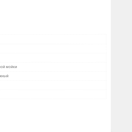
ной мойки
жный