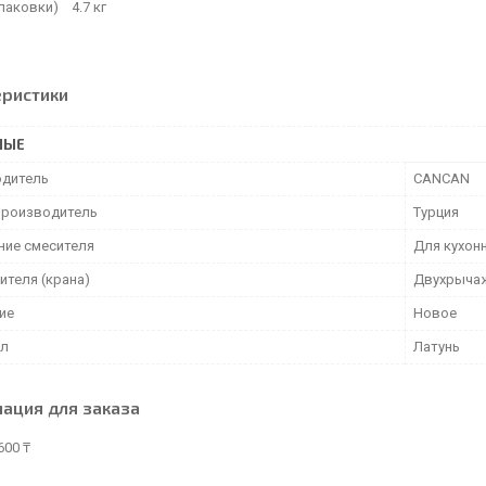
упаковки) 4.7 кг
еристики
НЫЕ
дитель
CANCAN
производитель
Турция
ние смесителя
Для кухон
ителя (крана)
Двухрыча
ие
Новое
ал
Латунь
ация для заказа
600 ₸