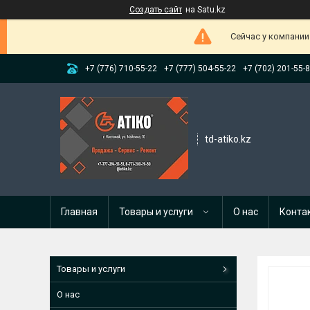
Создать сайт
на Satu.kz
Сейчас у компании
+7 (776) 710-55-22
+7 (777) 504-55-22
+7 (702) 201-55-
td-atiko.kz
Главная
Товары и услуги
О нас
Конта
Товары и услуги
О нас