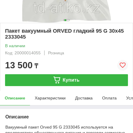
Пакет вакуумный ORVED гладкий 95 G 30х45
2333045
В наличии
Код: 20000014055
Розница
13 500
₸
Купить
Описание
Характеристики
Доставка
Оплата
Усл
Описание
Вакуумный пакет Orved 95 G 2333045 используется на
предприятиях общественного питания и торговли совместно