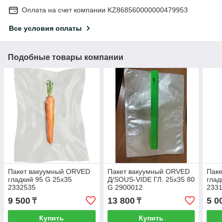
Оплата на счет компании KZ868560000000479953
Все условия оплаты
Подобные товары компании
Пакет вакуумный ORVED
Пакет вакуумный ORVED
Пак
гладкий 95 G 25x35
Д/SOUS-VIDE ГЛ. 25х35 80
глад
2332535
G 2900012
233
9 500
13 800
5 0
₸
₸
Купить
Купить