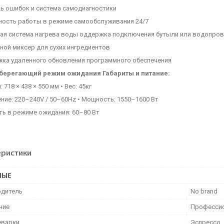
ль ошибок и система самодиагностики
ность работы в режиме самообслуживания 24/7
ная система нагрева воды оддержка подключения бутыли или водопров
ной миксер для сухих ингредиентов
жка удаленного обновления программного обеспечения
берегающий режим ожидания Габариты и питание:
 718 × 438 × 550 мм • Вес: 45кг
ние: 220–240V / 50–60Hz • Мощность: 1550–1600 Вт
ть в режиме ожидания: 60–80 Вт
еристики
НЫЕ
дитель
No brand
ние
Професси
еварки
Эспрессо