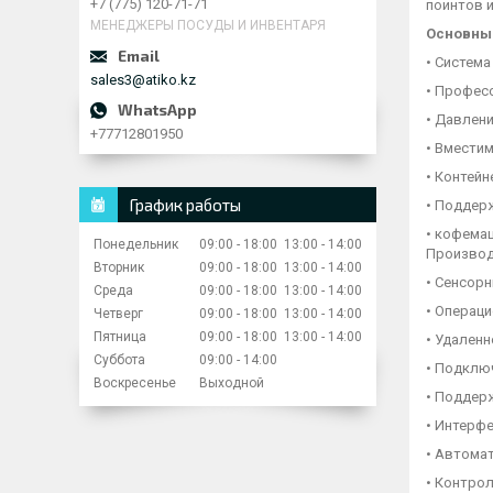
+7 (775) 120-71-71
поинтов и
МЕНЕДЖЕРЫ ПОСУДЫ И ИНВЕНТАРЯ
Основные
• Система
sales3@atiko.kz
• Профес
• Давлени
+77712801950
• Вместим
• Контейн
График работы
• Поддерж
• кофемаш
Понедельник
09:00
18:00
13:00
14:00
Производ
Вторник
09:00
18:00
13:00
14:00
• Сенсорн
Среда
09:00
18:00
13:00
14:00
• Операци
Четверг
09:00
18:00
13:00
14:00
Пятница
09:00
18:00
13:00
14:00
• Удаленн
Суббота
09:00
14:00
• Подключе
Воскресенье
Выходной
• Поддер
• Интерфе
• Автома
• Контрол