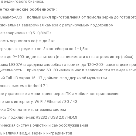
 вендингового бизнеса.
 технические особенности:
 Bean-to-Cup — полный цикл приготовления от помола зерна до готовог
сиональная заварочная камера с регулируемым подогревом
е заваривания: 0,5–0,8 МПа
ость зернового кофе: до 2 кг
еры для ингредиентов: 3 контейнера по 1–1,5 кг
ка до 9–100 видов напитков (в зависимости от настроек интерфейса)
ина LE307A в среднем способна готовить: до 120–200 чашек в день пр
ительность — примерно 60–80 чашек в час в зависимости от вида напи
ый Full HD экран 15–17 дюймов с поддержкой мультитач
онная система Android 7.1
ое управление и мониторинг через ПК и мобильное приложение
ние к интернету: Wi-Fi / Ethernet / 3G / 4G
жка QR-оплаты и платежных систем
йсы подключения: RS232 / USB 2.0 / HDMI
тическая система очистки и самообслуживания
ь наличия воды, зерен и ингредиентов