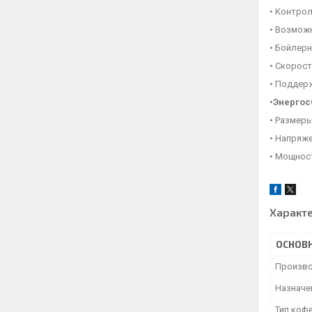
• Контро
• Возмож
• Бойлер
• Скорост
• Поддер
•Энергос
• Размеры:
• Напряже
• Мощнос
Характ
ОСНОВ
Произво
Назначе
Тип коф