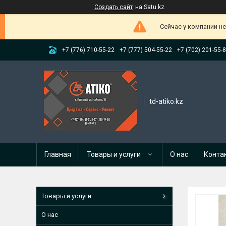
Создать сайт
на Satu.kz
Сейчас у компании н
+7 (776) 710-55-22
+7 (777) 504-55-22
+7 (702) 201-55-
td-atiko.kz
Главная
Товары и услуги
О нас
Конта
Товары и услуги
О нас