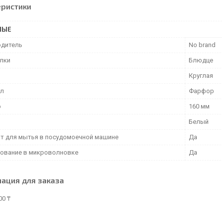
еристики
НЫЕ
дитель
No brand
елки
Блюдце
Круглая
ал
Фарфор
р
160 мм
Белый
т для мытья в посудомоечной машине
Да
ование в микроволновке
Да
ация для заказа
00 ₸