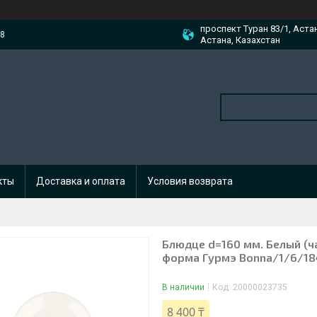
проспект Туран 83/1, Аста
88
Астана, Казахстан
кты
Доставка и оплата
Условия возврата
Блюдце d=160 мм. Белый (ч
форма Гурмэ Bonna/1/6/18
В наличии
Код:
20000023735
8 400 ₸