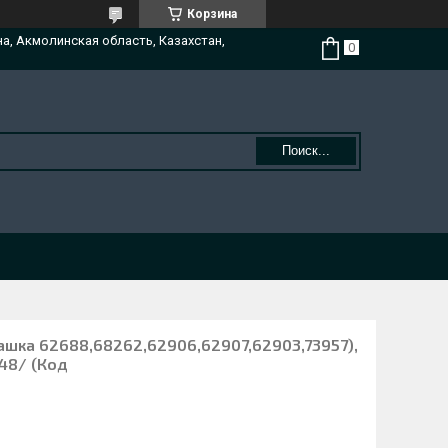
Корзина
на, Акмолинская область, Казахстан,
Поиск...
ашка 62688,68262,62906,62907,62903,73957),
48/ (Код