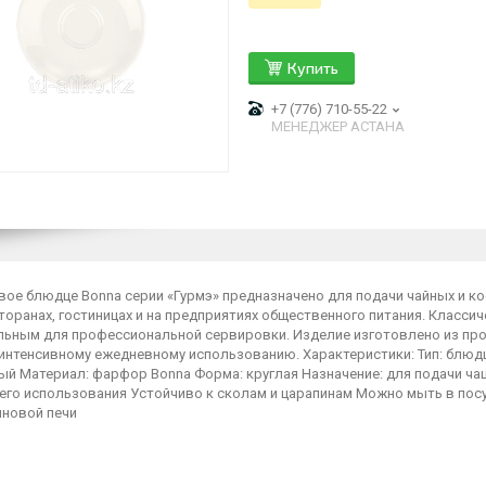
Купить
+7 (776) 710-55-22
МЕНЕДЖЕР АСТАНА
ое блюдце Bonna серии «Гурмэ» предназначено для подачи чайных и ко
торанах, гостиницах и на предприятиях общественного питания. Класс
льным для профессиональной сервировки. Изделие изготовлено из про
интенсивному ежедневному использованию. Характеристики: Тип: блюдце
лый Материал: фарфор Bonna Форма: круглая Назначение: для подачи ч
его использования Устойчиво к сколам и царапинам Можно мыть в по
новой печи