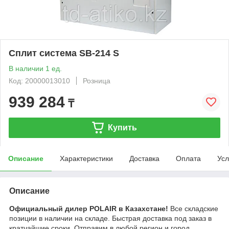
Сплит система SВ-214 S
В наличии 1 ед.
Код: 20000013010
Розница
939 284
₸
Купить
Описание
Характеристики
Доставка
Оплата
Усл
Описание
Официальный дилер POLAIR в Казахстане!
Все складские
позиции в наличии на складе. Быстрая доставка под заказ в
кратчайшие сроки. Отправим в любой регион и город