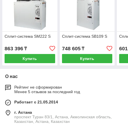
Сплит-система SМ222 S
Сплит-система SB109 S
Спли
863 396
748 605
601
₸
₸
Купить
Купить
О нас
Рейтинг не сформирован
Менее 5 отзывов за последний год
Работает с 21.05.2014
г. Астана
проспект Туран 83/1, Астана, Акмолинская область,
Казахстан, Астана, Казахстан