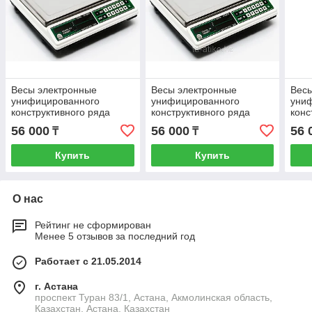
Весы электронные
Весы электронные
Весы
унифицированного
унифицированного
уни
конструктивного ряда
конструктивного ряда
конс
ВЭУ-32-5/10-А по ТУ4274-
ВЭУ-32-5/10-А по ТУ4274-
ВЭУ-
56 000
56 000
56 
₸
₸
046-00226454-
046-00226454-
046-
Купить
Купить
О нас
Рейтинг не сформирован
Менее 5 отзывов за последний год
Работает с 21.05.2014
г. Астана
проспект Туран 83/1, Астана, Акмолинская область,
Казахстан, Астана, Казахстан