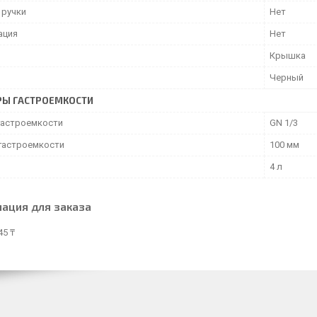
 ручки
Нет
ация
Нет
Крышка
Черный
РЫ ГАСТРОЕМКОСТИ
гастроемкости
GN 1/3
 гастроемкости
100 мм
4 л
ация для заказа
45 ₸