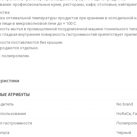
вание: профессиональные кухни, рестораны, кафе, столовые, кейтеринг
ства:
ка оптимальной температуры продуктов при хранении в холодильной ка
в пищи в микроволновой печи до + 100 С
ность мытья в промышленной посудомоечной машине тоннельного типа 
но гладкая внутренняя поверхность гастроемкостей препятствует прили
кости поставляются без крышек.
родаются отдельно.
: полипропилен.
еристики
НЫЕ АТРИБУТЫ
дитель
No brand
спользования
HoReCa, Fa
л гастроемкости
Полипроп
рпуса
Черный