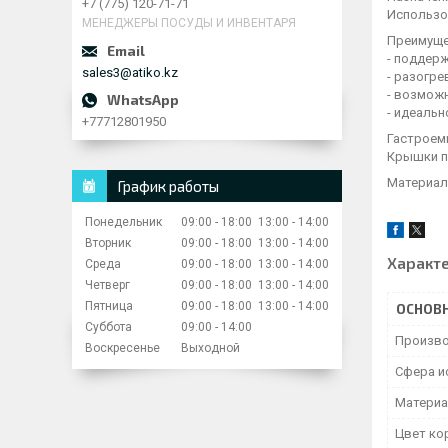
+7 (775) 120-71-71
Использо
МЕНЕДЖЕРЫ ПОСУДЫ И ИНВЕНТАРЯ
Преимуще
- поддерж
sales3@atiko.kz
- разогре
- возмож
- идеаль
+77712801950
Гастроем
Крышки п
Материал
График работы
Понедельник
09:00
18:00
13:00
14:00
Вторник
09:00
18:00
13:00
14:00
Характ
Среда
09:00
18:00
13:00
14:00
Четверг
09:00
18:00
13:00
14:00
Пятница
09:00
18:00
13:00
14:00
ОСНОВ
Суббота
09:00
14:00
Произво
Воскресенье
Выходной
Сфера и
Материа
Цвет ко