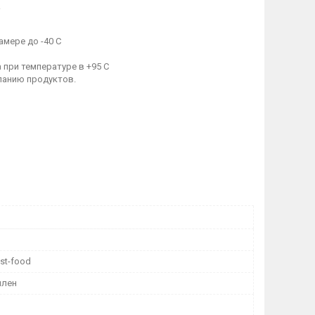
мере до -40 С
при температуре в +95 С
панию продуктов.
st-food
илен