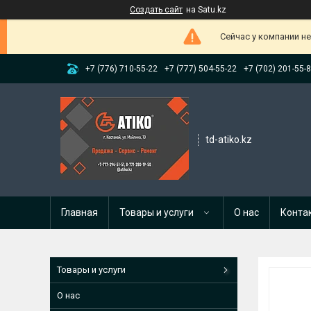
Создать сайт
на Satu.kz
Сейчас у компании н
+7 (776) 710-55-22
+7 (777) 504-55-22
+7 (702) 201-55-
td-atiko.kz
Главная
Товары и услуги
О нас
Конта
Товары и услуги
О нас