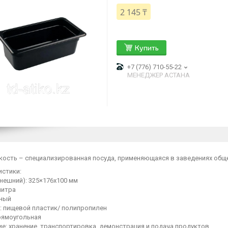
2 145 ₸
Купить
+7 (776) 710-55-22
МЕНЕДЖЕР АСТАНА
кость – специализированная посуда, применяющаяся в заведениях обще
истики:
нешний): 325×176х100 мм
литра
рный
: пищевой пластик/ полипропилен
рямоугольная
е: хранение, транспортировка, демонстрация и подача продуктов