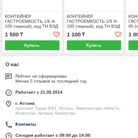
КОНТЕЙНЕР
КОНТЕЙНЕР
КОН
ГАСТРОЕМКОСТЬ 1/6 H-
ГАСТРОЕМКОСТЬ 1/9 H-
ГАС
100 (черный), код ТН ВЭД
100 (черный), код ТН ВЭД
65 (
3923100000
3923100000
392
1 500
1 100
1 0
₸
₸
Купить
Купить
О нас
Рейтинг не сформирован
Менее 5 отзывов за последний год
Работает с 21.05.2014
г. Астана
проспект Туран 83/1, Астана, Акмолинская область,
Казахстан, Астана, Казахстан
Контакты
Сегодня работает с 09:00 до 14:00