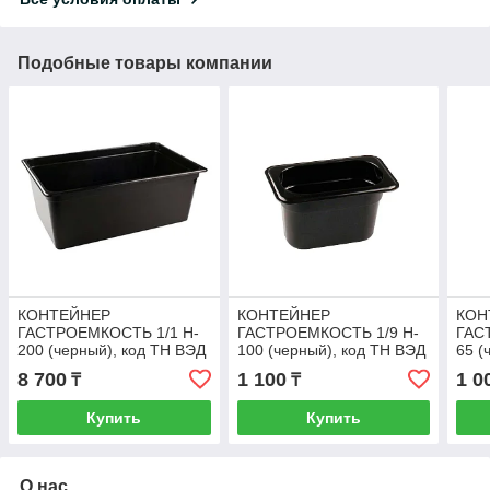
Подобные товары компании
КОНТЕЙНЕР
КОНТЕЙНЕР
КОН
ГАСТРОЕМКОСТЬ 1/1 H-
ГАСТРОЕМКОСТЬ 1/9 H-
ГАС
200 (черный), код ТН ВЭД
100 (черный), код ТН ВЭД
65 (
3923100000
3923100000
392
8 700
1 100
1 0
₸
₸
Купить
Купить
О нас