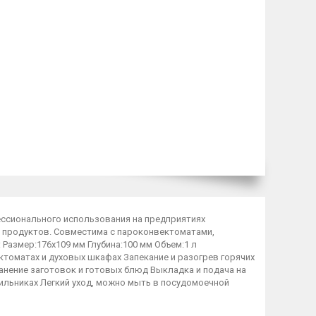
ссионального использования на предприятиях
и продуктов. Совместима с пароконвектоматами,
Размер:176х109 мм Глубина:100 мм Объем:1 л
оматах и духовых шкафах Запекание и разогрев горячих
анение заготовок и готовых блюд Выкладка и подача на
дильниках Легкий уход, можно мыть в посудомоечной