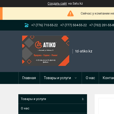
Создать сайт
на Satu.kz
Сейчас у компании н
+7 (776) 710-55-22
+7 (777) 504-55-22
+7 (702) 201-55-
td-atiko.kz
Главная
Товары и услуги
О нас
Конта
Товары и услуги
О нас