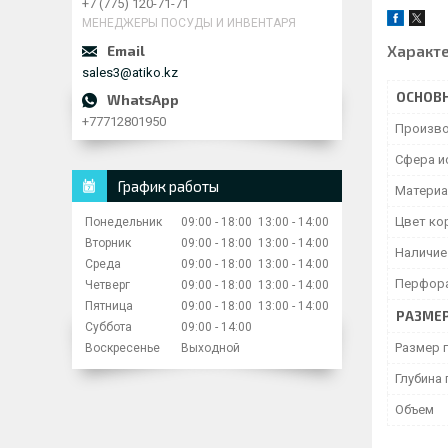
+7 (775) 120-71-71
МЕНЕДЖЕРЫ ПОСУДЫ И ИНВЕНТАРЯ
Характ
sales3@atiko.kz
ОСНОВ
+77712801950
Произво
Сфера и
График работы
Материа
Цвет ко
Понедельник
09:00
18:00
13:00
14:00
Вторник
09:00
18:00
13:00
14:00
Наличие
Среда
09:00
18:00
13:00
14:00
Перфор
Четверг
09:00
18:00
13:00
14:00
Пятница
09:00
18:00
13:00
14:00
РАЗМЕ
Суббота
09:00
14:00
Размер 
Воскресенье
Выходной
Глубина
Объем