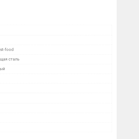
st-food
щая сталь
тый