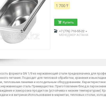
1 700 ₸
Купить
+7 (776) 710-55-22
МЕНЕДЖЕР АСТАНА
кость формата GN 1/9 из нержавеющей стали предназначена для профе
нного питания. Подходит для тепловой обработки, хранения и выкладк
и, тепловыми линиями и холодильным оборудованием. Характеристики: 
:нержавеющая сталь Преимущества: Приготовление блюд в пароконвект
аждение и заморозка продуктов (устойчива к низким температурам) Хр
здачи и в витринах Использование в мармитах, тепловых столах, холо