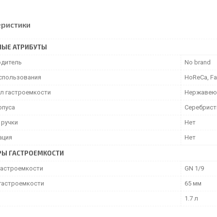
еристики
НЫЕ АТРИБУТЫ
дитель
No brand
спользования
HoReCa, Fa
л гастроемкости
Нержавею
рпуса
Серебрис
 ручки
Нет
ация
Нет
РЫ ГАСТРОЕМКОСТИ
гастроемкости
GN 1/9
 гастроемкости
65 мм
1.7 л