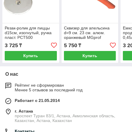
Резак-ролик для пиццы
Сквизер для апельсина
Емко
d15см, изогнутый, ручка
d=9 см. 23 см. алюм.
прод
пласт. PCT500
оранжевый MGprof
0,45
/1/12/48/
ста
3 725
5 750
3 2
₸
₸
Купить
Купить
О нас
Рейтинг не сформирован
Менее 5 отзывов за последний год
Работает с 21.05.2014
г. Астана
проспект Туран 83/1, Астана, Акмолинская область,
Казахстан, Астана, Казахстан
Контакты