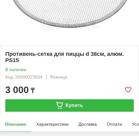
Противень-сетка для пиццы d 38см, алюм.
PS15
В наличии
Код: 20000023554
Розница
3 000
₸
Купить
Описание
Характеристики
Доставка
Оплата
Усл