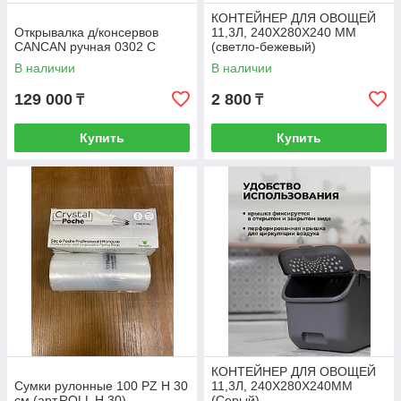
КОНТЕЙНЕР ДЛЯ ОВОЩЕЙ
Открывалка д/консервов
11,3Л, 240Х280Х240 ММ
CANCAN ручная 0302 С
(светло-бежевый)
В наличии
В наличии
129 000
2 800
₸
₸
Купить
Купить
КОНТЕЙНЕР ДЛЯ ОВОЩЕЙ
Сумки рулонные 100 PZ H 30
11,3Л, 240Х280Х240ММ
см (арт.ROLL H 30)
(Серый)