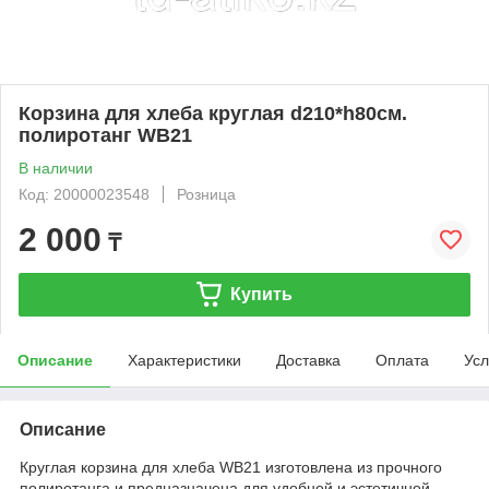
Корзина для хлеба круглая d210*h80см.
полиротанг WB21
В наличии
Код: 20000023548
Розница
2 000
₸
Купить
Описание
Характеристики
Доставка
Оплата
Усл
Описание
Круглая корзина для хлеба WB21 изготовлена из прочного
полиротанга и предназначена для удобной и эстетичной