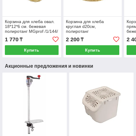
Корзина для хлеба овал.
Корзина для хлеба
Корз
18*12*6 см. бежевая
круглая d20см,
прям
полиротанг MGprof /1/144/
полиротанг
беже
MGpr
1 770
2 200
2 4
₸
₸
Купить
Купить
Акционные предложения и новинки