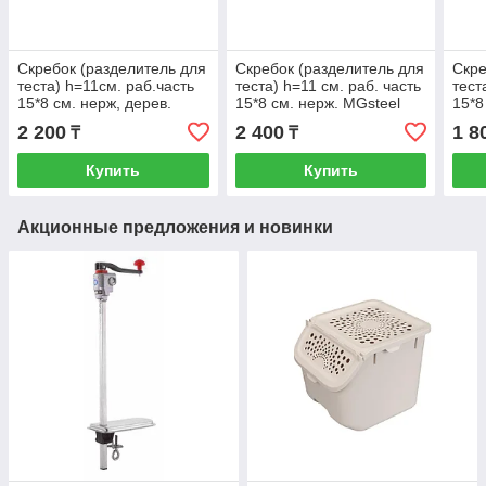
Скребок (разделитель для
Скребок (разделитель для
Скре
теста) h=11см. раб.часть
теста) h=11 см. раб. часть
тест
15*8 см. нерж, дерев.
15*8 см. нерж. MGsteel
15*8
ручка MGsteel /1/12/120/
/1/12/120/
ручк
2 200
2 400
1 8
₸
₸
Купить
Купить
Акционные предложения и новинки