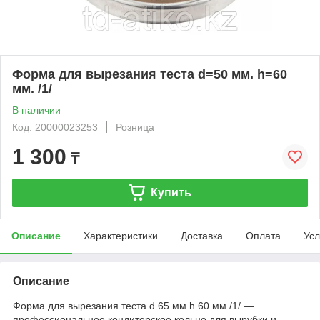
Форма для вырезания теста d=50 мм. h=60
мм. /1/
В наличии
Код: 20000023253
Розница
1 300
₸
Купить
Описание
Характеристики
Доставка
Оплата
Усл
Описание
Форма для вырезания теста d 65 мм h 60 мм /1/ —
профессиональное кондитерское кольцо для вырубки и