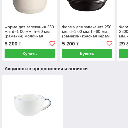
Форма для запекания 250
Форма для запекания 250
Форм
мл. d=1 00 мм. h=60 мм.
мл. d=1 00 мм. h=60 мм.
2800
(рамекин) молочная
(рамекин) красная керам
мм. 
керам Emile Henry /1/6/ ТП
Emile Henry /1/6/ ТП
Henr
5 200
5 200
29 
₸
₸
ВЭД
Купить
Купить
Акционные предложения и новинки