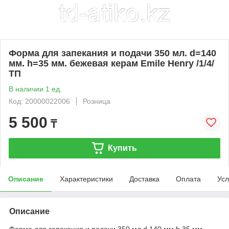
Форма для запекания и подачи 350 мл. d=140
мм. h=35 мм. бежевая керам Emile Henry /1/4/
ТП
В наличии 1 ед.
Код: 20000022006
Розница
5 500
₸
Купить
Описание
Характеристики
Доставка
Оплата
Усл
Описание
Форма для запекания и подачи 350 мл d 140 мм h 35 мм