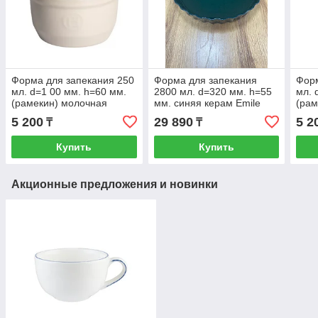
Форма для запекания 250
Форма для запекания
Форм
мл. d=1 00 мм. h=60 мм.
2800 мл. d=320 мм. h=55
мл. 
(рамекин) молочная
мм. синяя керам Emile
(рам
керам Emile Henry /1/6/ ТП
Henry /1/3/ (Код ТН
Emil
5 200
29 890
5 2
₸
₸
ВЭД: 691200290
Купить
Купить
Акционные предложения и новинки