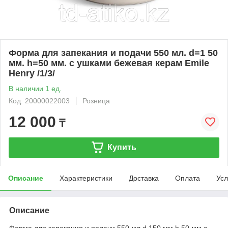
Форма для запекания и подачи 550 мл. d=1 50
мм. h=50 мм. с ушками бежевая керам Emile
Henry /1/3/
В наличии 1 ед.
Код: 20000022003
Розница
12 000
₸
Купить
Описание
Характеристики
Доставка
Оплата
Усл
Описание
Форма для запекания и подачи 550 мл d 150 мм h 50 мм с