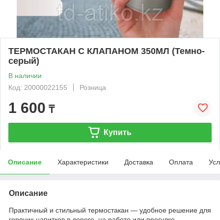
ТЕРМОСТАКАН С КЛАПАНОМ 350МЛ (Темно-
серый)
В наличии
Код: 20000022155
Розница
1 600
₸
Купить
Описание
Характеристики
Доставка
Оплата
Усл
Описание
Практичный и стильный термостакан — удобное решение для
горячих напитков в дороге, на работе или прогулке.