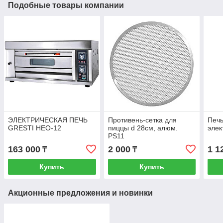
Подобные товары компании
ЭЛЕКТРИЧЕСКАЯ ПЕЧЬ
Противень-сетка для
Печ
GRESTI HEO-12
пиццы d 28см, алюм.
элек
PS11
163 000
2 000
1 1
₸
₸
Купить
Купить
Акционные предложения и новинки