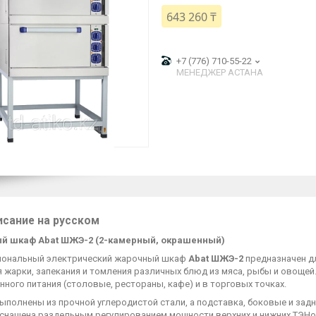
643 260 ₸
+7 (776) 710-55-22
МЕНЕДЖЕР АСТАНА
исание на русском
й шкаф Abat ШЖЭ-2 (2-камерный, окрашенный)
ональный электрический жарочный шкаф
Abat ШЖЭ-2
предназначен дл
 жарки, запекания и томления различных блюд из мяса, рыбы и овощей
ного питания (столовые, рестораны, кафе) и в торговых точках.
полнены из прочной углеродистой стали, а подставка, боковые и задн
снащена раздельным регулированием мощности верхних и нижних ТЭНо