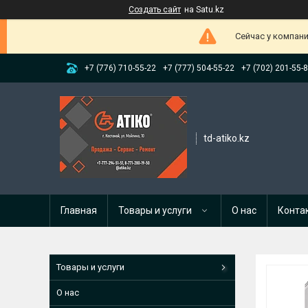
Создать сайт
на Satu.kz
Сейчас у компани
+7 (776) 710-55-22
+7 (777) 504-55-22
+7 (702) 201-55-
td-atiko.kz
Главная
Товары и услуги
О нас
Конта
Товары и услуги
О нас