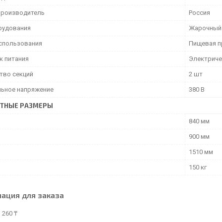
производитель
Россия
рудования
Жарочный
спользования
Пищевая п
к питания
Электрич
тво секций
2 шт
ьное напряжение
380 В
ИТНЫЕ РАЗМЕРЫ
840 мм
900 мм
1510 мм
150 кг
ация для заказа
 260 ₸