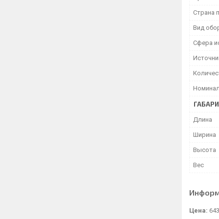
Страна 
Вид обо
Сфера и
Источни
Количес
Номинал
ГАБАР
Длина
Ширина
Высота
Вес
Информ
Цена:
643