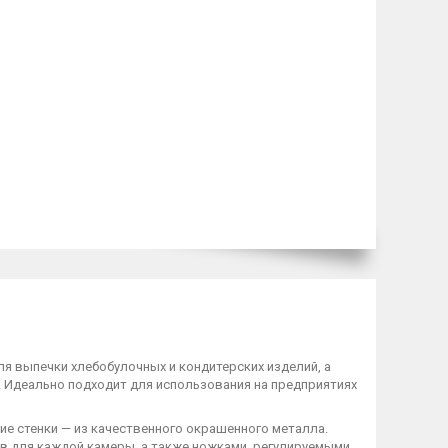
я выпечки хлебобулочных и кондитерских изделий, а
. Идеально подходит для использования на предприятиях
ие стенки — из качественного окрашенного металла.
в для каждой камеры, а также ножками, регулируемыми