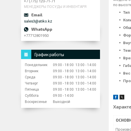
+7 (775) 120-71-71
по высоте
МЕНЕДЖЕРЫ ПОСУДЫ И ИНВЕНТАРЯ
Тип
Кол
sales3@atiko.kz
Общ
Фор
+77712801950
Вну
Тем
График работы
Вре
Понедельник
09:00
18:00
13:00
14:00
Габ
Вторник
09:00
18:00
13:00
14:00
Вес
Среда
09:00
18:00
13:00
14:00
Про
Четверг
09:00
18:00
13:00
14:00
Пятница
09:00
18:00
13:00
14:00
Суббота
09:00
14:00
Воскресенье
Выходной
Характ
ОСНОВ
Произво