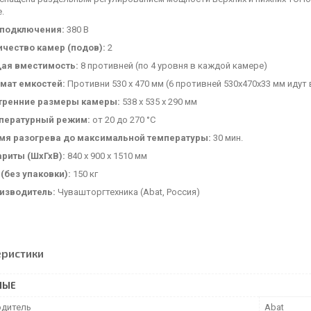
.
 подключения:
380 В
ичество камер (подов):
2
ая вместимость:
8 противней (по 4 уровня в каждой камере)
мат емкостей:
Противни 530 х 470 мм (6 противней 530х470х33 мм идут
тренние размеры камеры:
538 х 535 х 290 мм
пературный режим:
от 20 до 270 °С
мя разогрева до максимальной температуры:
30 мин.
ариты (ШхГхВ):
840 х 900 х 1510 мм
 (без упаковки):
150 кг
изводитель:
Чувашторгтехника (Abat, Россия)
еристики
НЫЕ
дитель
Abat