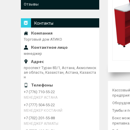
Отзывы
Контакты
Торговый дом АТИКО
менеджер
проспект Туран 83/1, Астана, Акмолинск
ая область, Казахстан, Астана, Казахста
н
Кассовый
+7 (776) 710-55-22
предприя
МЕНЕДЖЕР АСТАНА
Оборудов
+7 (777) 504-55-22
Тумбы и 
МЕНЕДЖЕР КОСТАНАЙ
Бокс мож
+7 (702) 201-55-88
прилавка
МЕНЕДЖЕР АЛМАТЫ