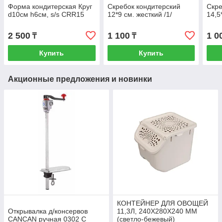
Форма кондитерская Круг
Скребок кондитерский
Скре
d10см h6см, s/s CRR15
12*9 см. жесткий /1/
14,5
2 500
1 100
1 0
₸
₸
Купить
Купить
Акционные предложения и новинки
КОНТЕЙНЕР ДЛЯ ОВОЩЕЙ
Открывалка д/консервов
11,3Л, 240Х280Х240 ММ
CANCAN ручная 0302 С
(светло-бежевый)