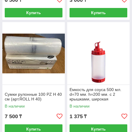
6 500
3 000
₸
₸
Купить
Купить
Емкость для соуса 500 мл.
Сумки рулонные 100 PZ H 40
d=70 мм. h=200 мм. с 2
см (арт.ROLL H 40)
крышками, широкая
прозрачная, крышки красны
В наличии
В наличии
GP /1/
7 500
1 375
₸
₸
Купить
Купить