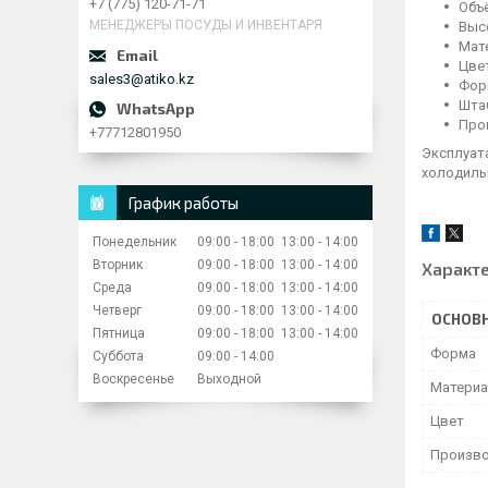
+7 (775) 120-71-71
Объё
МЕНЕДЖЕРЫ ПОСУДЫ И ИНВЕНТАРЯ
Выс
Мат
Цве
sales3@atiko.kz
Фор
Штаб
Прои
+77712801950
Эксплуат
холодиль
График работы
Понедельник
09:00
18:00
13:00
14:00
Вторник
09:00
18:00
13:00
14:00
Характ
Среда
09:00
18:00
13:00
14:00
Четверг
09:00
18:00
13:00
14:00
ОСНОВ
Пятница
09:00
18:00
13:00
14:00
Форма
Суббота
09:00
14:00
Воскресенье
Выходной
Матери
Цвет
Произво