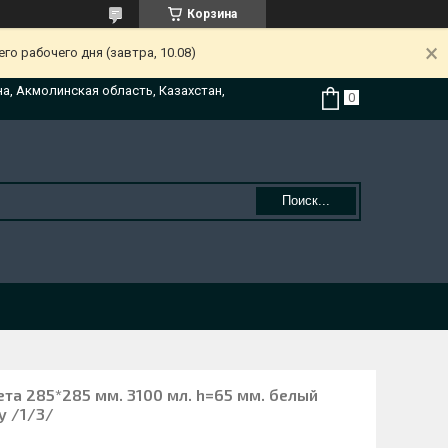
Корзина
о рабочего дня (завтра, 10.08)
на, Акмолинская область, Казахстан,
Поиск...
та 285*285 мм. 3100 мл. h=65 мм. белый
y /1/3/