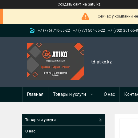
Создать сайт
на Satu.kz
Сейчас у компании н
+7 (776) 710-55-22
+7 (777) 504-55-22
+7 (702) 201-55-
td-atiko.kz
Главная
Товары и услуги
О нас
Конта
Товары и услуги
О нас