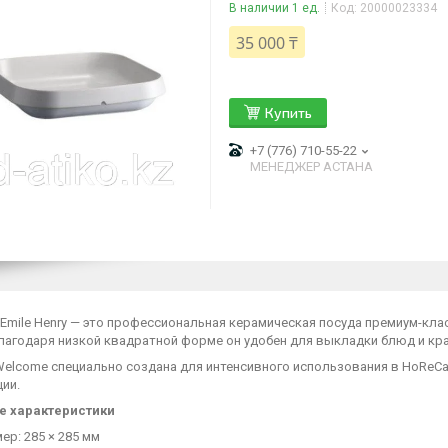
В наличии 1 ед.
Код:
20000023334
35 000 ₸
Купить
+7 (776) 710-55-22
МЕНЕДЖЕР АСТАНА
 Emile Henry — это профессиональная керамическая посуда премиум-кл
Благодаря низкой квадратной форме он удобен для выкладки блюд и кр
Welcome специально создана для интенсивного использования в HoReCa
ии.
е характеристики
ер: 285 × 285 мм