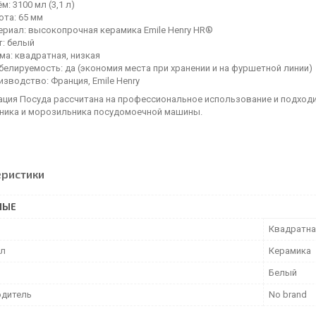
м: 3100 мл (3,1 л)
ота: 65 мм
ериал: высокопрочная керамика Emile Henry HR®
т: белый
ма: квадратная, низкая
елируемость: да (экономия места при хранении и на фуршетной линии)
зводство: Франция, Emile Henry
ация Посуда рассчитана на профессиональное использование и подходит
ника и морозильника посудомоечной машины.
еристики
НЫЕ
Квадратна
ал
Керамика
Белый
дитель
No brand