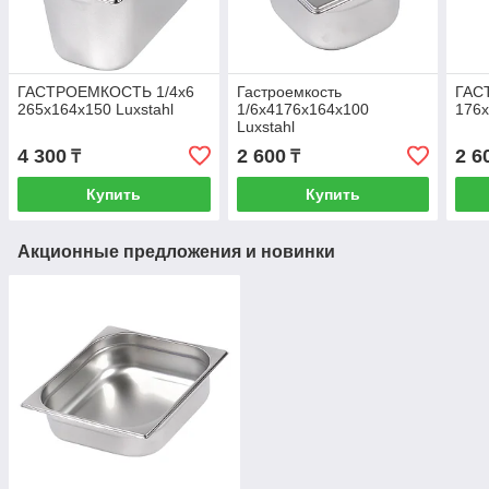
ГАСТРОЕМКОСТЬ 1/4х6
Гастроемкость
ГАС
265х164х150 Luxstahl
1/6х4176х164х100
176х
Luxstahl
4 300
2 600
2 6
₸
₸
Купить
Купить
Акционные предложения и новинки