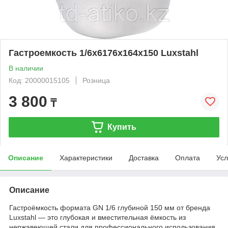
Гастроемкость 1/6х6176х164х150 Luxstahl
В наличии
Код: 20000015105
Розница
3 800
₸
Купить
Описание
Характеристики
Доставка
Оплата
Усл
Описание
Гастроёмкость формата GN 1/6 глубиной 150 мм от бренда
Luxstahl — это глубокая и вместительная ёмкость из
нержавеющей стали для профессионального использования.