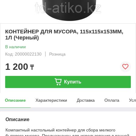
КОНТЕЙНЕР ДЛЯ МУСОРА, 115х115х153ММ,
1Л (Черный)
В наличии
Код: 20000022130
Розница
1 200
₸
Купить
Описание
Характеристики
Доставка
Оплата
Усл
Описание
Компактный настольный контейнер для сбора мелкого
бытового мусора. Предназначен для использования в ванной