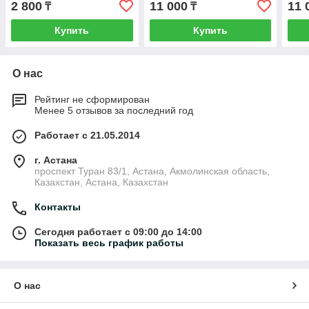
2 800
11 000
11 
₸
₸
КРУГЛЫЙ 1,15Л (Черный),
код ТН ВЭД 392410
Купить
Купить
О нас
Рейтинг не сформирован
Менее 5 отзывов за последний год
Работает с 21.05.2014
г. Астана
проспект Туран 83/1, Астана, Акмолинская область,
Казахстан, Астана, Казахстан
Контакты
Сегодня работает с 09:00 до 14:00
Показать весь график работы
О нас